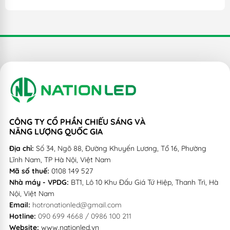
CÔNG TY CỔ PHẦN CHIẾU SÁNG VÀ
NĂNG LƯỢNG QUỐC GIA
Địa chỉ:
Số 34, Ngõ 88, Đường Khuyến Lương, Tổ 16, Phường
Lĩnh Nam, TP Hà Nội, Việt Nam
Mã số thuế:
0108 149 527
Nhà máy - VPDG:
BT1, Lô 10 Khu Đấu Giá Tứ Hiệp, Thanh Trì, Hà
Nội, Việt Nam
Email:
hotronationled@gmail.com
Hotline:
090 699 4668 / 0986 100 211
Website:
www.nationled.vn