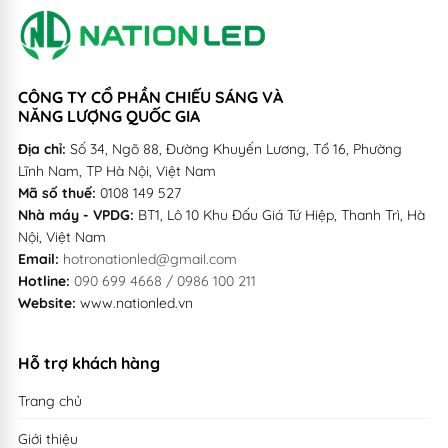
CÔNG TY CỔ PHẦN CHIẾU SÁNG VÀ
NĂNG LƯỢNG QUỐC GIA
Địa chỉ:
Số 34, Ngõ 88, Đường Khuyến Lương, Tổ 16, Phường
Lĩnh Nam, TP Hà Nội, Việt Nam
Mã số thuế:
0108 149 527
Nhà máy - VPDG:
BT1, Lô 10 Khu Đấu Giá Tứ Hiệp, Thanh Trì, Hà
Nội, Việt Nam
Email:
hotronationled@gmail.com
Hotline:
090 699 4668 / 0986 100 211
Website:
www.nationled.vn
Hỗ trợ khách hàng
Trang chủ
Giới thiệu