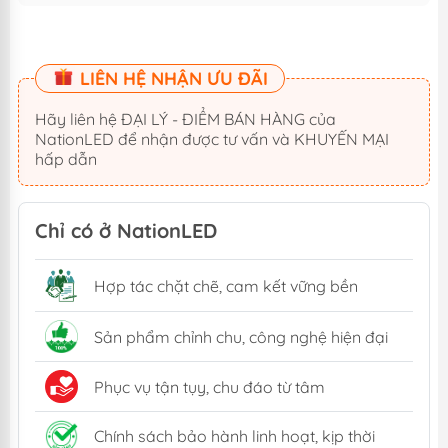
LIÊN HỆ NHẬN ƯU ĐÃI
Hãy liên hệ ĐẠI LÝ - ĐIỂM BÁN HÀNG của
NationLED để nhận được tư vấn và KHUYẾN MẠI
hấp dẫn
Chỉ có ở NationLED
Hợp tác chặt chẽ, cam kết vững bền
Sản phẩm chỉnh chu, công nghệ hiện đại
Phục vụ tận tụy, chu đáo từ tâm
Chính sách bảo hành linh hoạt, kịp thời