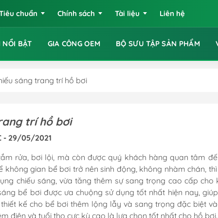
Tiêu chuẩn
Chính sách
Tài liệu
Liên hệ
 NỔI BẬT
GIA CÔNG OEM
BỘ SƯU TẬP SẢN PHẨM
iếu sáng trang trí hồ bơi
ang trí hồ bơi
C - 29/05/2021
 tắm rửa, bơi lội, mà còn được quý khách hàng quan tâm đế
Để không gian bể bơi trở nên sinh động, không nhàm chán, thì
 dụng chiếu sáng, vừa tăng thêm sự sang trọng cao cấp cho
áng bể bơi được ưa chuộng sử dụng tốt nhất hiện nay, giúp
 thiết kế cho bể bơi thêm lộng lẫy và sang trọng đặc biệt v
m điện và tuổi thọ cực kỳ cao là lựa chọn tốt nhất cho hồ bơi.