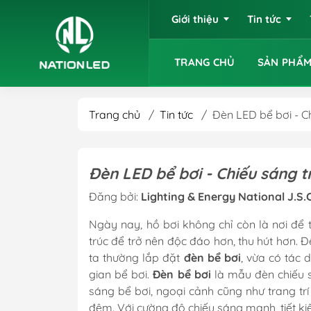
Giới thiệu
Tin tức
TRANG CHỦ
SẢN PHẨM
Trang chủ
/
Tin tức
/
Đèn LED bể bơi - Ch
Đèn LED bể bơi - Chiếu sáng tr
Đăng bởi:
Lighting & Energy National J.S.
Ngày nay, hồ bơi không chỉ còn là nơi để
trúc để trở nên độc đáo hơn, thu hút hơn. 
ta thường lắp đặt
đèn bể bơi
, vừa có tác
gian bể bơi.
Đèn bể bơi
là mẫu đèn chiếu s
sáng bể bơi, ngoại cảnh cũng như trang trí
đêm. Với cường độ chiếu sáng mạnh, tiết kiệ