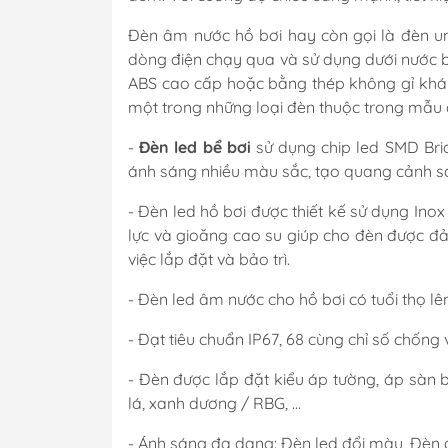
Đèn âm nước hồ bơi hay còn gọi là đèn und
dòng điện chạy qua và sử dụng dưới nước b
ABS cao cấp hoặc bằng thép không gỉ khán
một trong những loại đèn thuộc trong mẫu 
-
Đèn led bể bơi
sử dụng chip led SMD Bri
ánh sáng nhiều màu sắc, tạo quang cảnh sa
- Đèn led hồ bơi được thiết kế sử dụng Ino
lực và gioăng cao su giúp cho đèn được đ
việc lắp đặt và bảo trì.
- Đèn led âm nước cho hồ bơi có tuổi thọ lê
- Đạt tiêu chuẩn IP67, 68 cùng chỉ số chống
- Đèn được lắp đặt kiểu áp tường, áp sàn 
lá, xanh dương / RBG, ...
- Ánh sáng đa dạng: Đèn led đổi màu, Đèn 