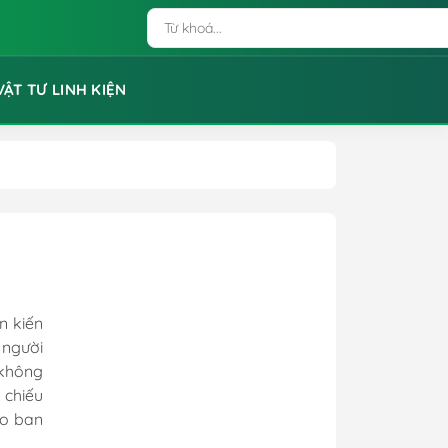
VẬT TƯ LINH KIỆN
n kiến
 người
 không
 chiếu
ào ban