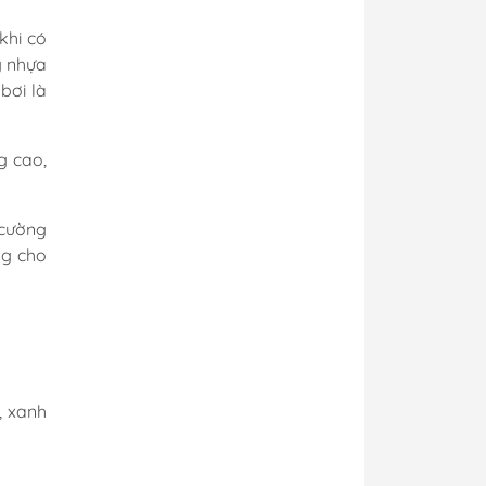
khi có
g nhựa
bơi là
g cao,
 cường
ng cho
, xanh