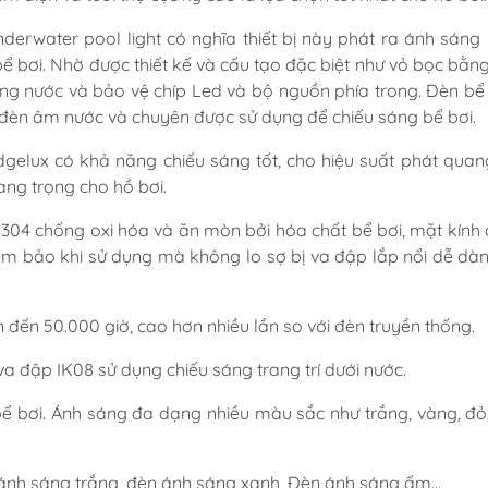
erwater pool light có nghĩa thiết bị này phát ra ánh sáng 
ể bơi. Nhờ được thiết kế và cấu tạo đặc biệt như vỏ bọc bằn
g nước và bảo vệ chíp Led và bộ nguồn phía trong. Đèn bể 
đèn âm nước và chuyên được sử dụng để chiếu sáng bể bơi.
dgelux có khả năng chiếu sáng tốt, cho hiệu suất phát quan
ng trọng cho hồ bơi.
x 304 chống oxi hóa và ăn mòn bởi hóa chất bể bơi, mặt kính
ảm bảo khi sử dụng mà không lo sợ bị va đập lắp nổi dễ dà
n đến 50.000 giờ, cao hơn nhiều lần so với đèn truyền thống.
 va đập IK08 sử dụng chiếu sáng trang trí dưới nước.
bể bơi. Ánh sáng đa dạng nhiều màu sắc như trắng, vàng, đỏ
ánh sáng trắng, đèn ánh sáng xanh, Đèn ánh sáng ấm...