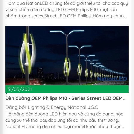
Hôm qua NationLED chúng tôi đã giới thiệu tới cho các quý
vị sản phẩm đèn đường LED OEM Philips M10, một sản
phẩm trong series Street LED OEM Philips. Hôm nay chúng
tôi xin tiếp tục giới thiệu tới Quý khách hàng sản phẩm tiếp
theo nằm trong series Street LED OEM Philips, đó chính là
đèn Street LED OEM Philips M11. - Đèn đường phố OEM
Philips M11 có thiết kế vỏ ngoài bằng nhôm đúc và nhôm
đùn tản nhiệt áp lực cao, độ bền cơ học tốt. Thiết kế này
giúp cho đèn có khả năng chịu tác động, va...
31/05/2021
Đèn đường OEM Philips M10 - Series Street LED OEM
Philips
Đăng bởi:
Lighting & Energy National J.S.C
Hệ thống đèn đường LED hiện nay vô cùng đa dạng, hòa
cùng xu thế thời đại, đáp ứng tối đa nhu cầu thị trường,
NationLED mang đến nhiều loại model khác nhau thuộc
phân khúc OEM Philips. Hôm nay NationLED chúng tôi xin