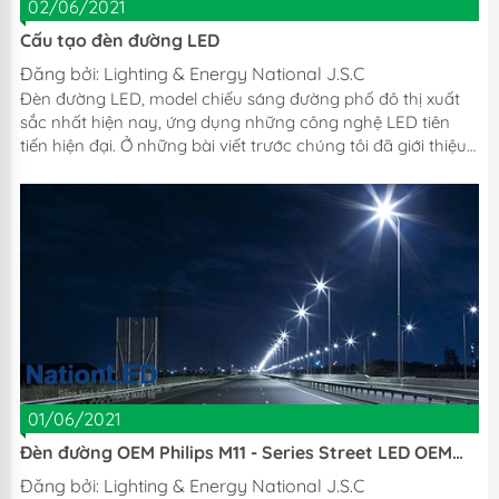
02/06/2021
Cấu tạo đèn đường LED
Đăng bởi:
Lighting & Energy National J.S.C
Đèn đường LED, model chiếu sáng đường phố đô thị xuất
sắc nhất hiện nay, ứng dụng những công nghệ LED tiên
tiến hiện đại. Ở những bài viết trước chúng tôi đã giới thiệu
cho Quý khách hàng những sản phẩm đèn đường chất
lượng, với những ưu điểm tuyệt vời. Hôm nay chúng tôi sẽ
tổng hợp lại một cách rõ nét nhất về cấu tạo của đèn
đường LED? NationLED mời quý khách hàng theo dõi nội
dung bài viết sau. Tương tự như cấu tạo của các dòng đèn
LED chiếu sáng, đèn đường led gồm có: nguồn, tản...
01/06/2021
Đèn đường OEM Philips M11 - Series Street LED OEM
Philips
Đăng bởi:
Lighting & Energy National J.S.C