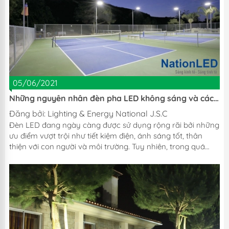
tham khảo cho người mua hàng. 1. Mua đèn đường phố tốt,
chính hãng tại những nhà cung cấp uy tín Người tiêu dùng
thông minh luôn tìm hiểu những thông tin về doanh nghiệp
về sản phẩm trước...
05/06/2021
Những nguyên nhân đèn pha LED không sáng và cách
khắc phục
Đăng bởi:
Lighting & Energy National J.S.C
Đèn LED đang ngày càng được sử dụng rộng rãi bởi những
ưu điểm vượt trội như tiết kiệm điện, ánh sáng tốt, thân
thiện với con người và môi trường. Tuy nhiên, trong quá
trình sử dụng vẫn bắt gặp những sự cố như đèn pha LED
không sáng, hãy cùng NationLED tìm hiểu nguyên nhân và
cách khắc phục. 1. Đèn pha LED không sáng do chip LED
hỏng 1.1 Dấu hiệu nhận biết - Chip LED là bộ phận quan
trọng của đèn LED, có chức năng phát quang. - Nếu chip
LED có vấn đề sẽ ảnh hưởng đến...