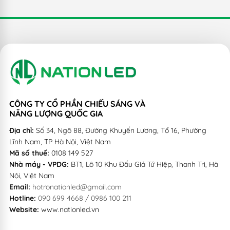
dụng tốt nhất hiện nay, giúp chiếu sáng bể bơi, ngoại cảnh
cũng như trang trí...
CÔNG TY CỔ PHẦN CHIẾU SÁNG VÀ
NĂNG LƯỢNG QUỐC GIA
Địa chỉ:
Số 34, Ngõ 88, Đường Khuyến Lương, Tổ 16, Phường
Lĩnh Nam, TP Hà Nội, Việt Nam
Mã số thuế:
0108 149 527
Nhà máy - VPDG:
BT1, Lô 10 Khu Đấu Giá Tứ Hiệp, Thanh Trì, Hà
Nội, Việt Nam
Email:
hotronationled@gmail.com
Hotline:
090 699 4668 / 0986 100 211
Website:
www.nationled.vn