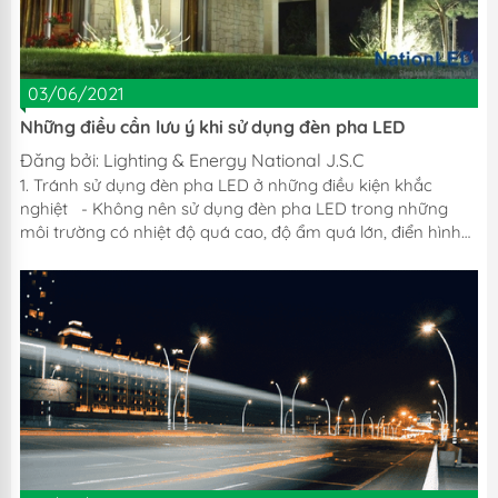
03/06/2021
Những điều cần lưu ý khi sử dụng đèn pha LED
Đăng bởi:
Lighting & Energy National J.S.C
1. Tránh sử dụng đèn pha LED ở những điều kiện khắc
nghiệt - Không nên sử dụng đèn pha LED trong những
môi trường có nhiệt độ quá cao, độ ẩm quá lớn, điển hình
như các cửa hàng ăn uống, ... - Những tác động này sẽ
làm cho cường độ ánh sáng giảm đi nhiều cũng như đèn
dễ xuống cấp và hư hỏng. - Mặc dù đèn pha LED có tuổi
thọ lên tới khoảng 50.000h tuy nhiên không nên liên tục
thắp sáng đèn 24/24 mà hãy cho đèn nghỉ ngơi một thời
gian ngắn. Điều này...