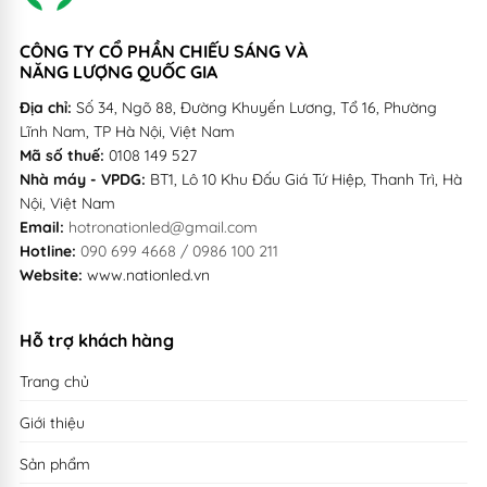
CÔNG TY CỔ PHẦN CHIẾU SÁNG VÀ
NĂNG LƯỢNG QUỐC GIA
Địa chỉ:
Số 34, Ngõ 88, Đường Khuyến Lương, Tổ 16, Phường
Lĩnh Nam, TP Hà Nội, Việt Nam
Mã số thuế:
0108 149 527
Nhà máy - VPDG:
BT1, Lô 10 Khu Đấu Giá Tứ Hiệp, Thanh Trì, Hà
Nội, Việt Nam
Email:
hotronationled@gmail.com
Hotline:
090 699 4668 / 0986 100 211
Website:
www.nationled.vn
Hỗ trợ khách hàng
Trang chủ
Giới thiệu
Sản phẩm