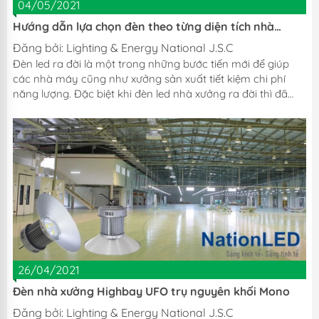
04/05/2021
Hướng dẫn lựa chọn đèn theo từng diện tích nhà
xưởng
Đăng bởi:
Lighting & Energy National J.S.C
Đèn led ra đời là một trong những bước tiến mới để giúp
các nhà máy cũng như xưởng sản xuất tiết kiệm chi phí
năng lượng. Đặc biệt khi đèn led nhà xưởng ra đời thì đã
hoàn toàn giải quyết bài toán về chất lượng ánh sáng cũng
như giảm chi phí điện năng. Tuy nhiên cách lựa chọn đèn
led cho nhà xưởng như thế nào để đạt hiệu quả tốt nhất
vẫn là câu hỏi lớn của nhiều khách hàng, hãy cùng
NationLED chúng tôi tham khảo thông qua bài viết dưới
đây. 1. Các loại đèn led nhà xưởng công...
26/04/2021
Đèn nhà xưởng Highbay UFO trụ nguyên khối Mono
Đăng bởi:
Lighting & Energy National J.S.C