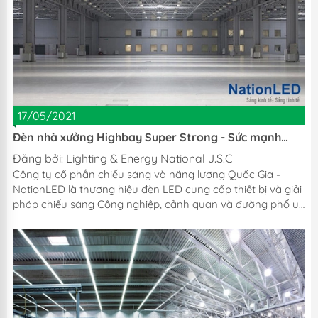
xưởng có vai trò chiếu sáng cho toàn bộ nhà xưởng. Đảm
bảo...
17/05/2021
Đèn nhà xưởng Highbay Super Strong - Sức mạnh
chiếu sáng vượt trội
Đăng bởi:
Lighting & Energy National J.S.C
Công ty cổ phần chiếu sáng và năng lượng Quốc Gia -
NationLED là thương hiệu đèn LED cung cấp thiết bị và giải
pháp chiếu sáng Công nghiệp, cảnh quan và đường phố uy
tín hàng đầu tại Việt Nam. Hôm nay NationLED sẽ giới thiệu
tới Quý khách sản phẩm Đèn LED Highbay UFO - Super
Strong sức mạnh ánh sáng vượt trội là dòng sản phẩm cao
cấp được bảo hành lên tới 5 năm đạt chuẩn : SAA / CE /
RoHS / LM 79 / LM80 .... Đèn LED Highbay UFO Super
Strong có mức công suất chủ đạo là 200W,...