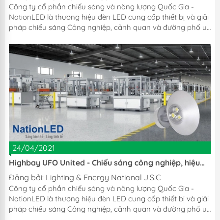
Công ty cổ phần chiếu sáng và năng lượng Quốc Gia -
NationLED là thương hiệu đèn LED cung cấp thiết bị và giải
pháp chiếu sáng Công nghiệp, cảnh quan và đường phố uy
tín hàng đầu tại Việt Nam. Tiếp nối sản phẩm đèn
LED Highbay COB United, NationLED chúng tôi xin giới
thiệu tới Quý khách sản phẩm Đèn LED Highbay COB
Mono hay còn gọi là đèn nhà xưởng trụ tản nhiệt nguyên
khối nằm trong series Highbay COB được lắp ráp bởi các
linh kiện uy tín hàng đầu như Bridgelux, Osram, Done,
Philips, ... cho khả năng...
24/04/2021
Highbay UFO United - Chiếu sáng công nghiệp, hiệu
quả lâu bền
Đăng bởi:
Lighting & Energy National J.S.C
Công ty cổ phần chiếu sáng và năng lượng Quốc Gia -
NationLED là thương hiệu đèn LED cung cấp thiết bị và giải
pháp chiếu sáng Công nghiệp, cảnh quan và đường phố uy
tín hàng đầu tại Việt Nam. Dòng sản phẩm tiếp theo mà