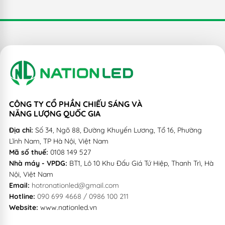
LED Highbay UFO Class có 2 mức công suất phổ biến là
100W/150W tùy vào nhu cầu và thiết kế Quý...
CÔNG TY CỔ PHẦN CHIẾU SÁNG VÀ
NĂNG LƯỢNG QUỐC GIA
Địa chỉ:
Số 34, Ngõ 88, Đường Khuyến Lương, Tổ 16, Phường
Lĩnh Nam, TP Hà Nội, Việt Nam
Mã số thuế:
0108 149 527
Nhà máy - VPDG:
BT1, Lô 10 Khu Đấu Giá Tứ Hiệp, Thanh Trì, Hà
Nội, Việt Nam
Email:
hotronationled@gmail.com
Hotline:
090 699 4668 / 0986 100 211
Website:
www.nationled.vn