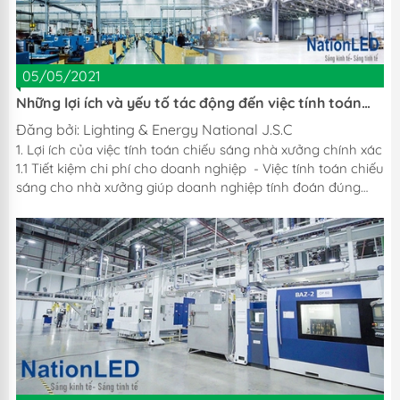
05/05/2021
Những lợi ích và yếu tố tác động đến việc tính toán
chiếu sáng nhà xưởng công nghiệp
Đăng bởi:
Lighting & Energy National J.S.C
1. Lợi ích của việc tính toán chiếu sáng nhà xưởng chính xác
1.1 Tiết kiệm chi phí cho doanh nghiệp - Việc tính toán chiếu
sáng cho nhà xưởng giúp doanh nghiệp tính đoán đúng
và đủ số lượng đèn cần mua. Từ đó giúp doanh nghiệp tiết
kiệm được chi phí mua đèn, chi phí thuê nhân công lắp
đèn. - Bên cạnh đó, điều này còn giúp doanh nghiệp tiết
kiệm điện năng trong quá trình sử dụng đèn, từ đó giảm
hóa đơn tiền điện, giảm chi phí sản xuất cho doanh nghiệp.
1.2 An toàn cho không gian nhà xưởng -...