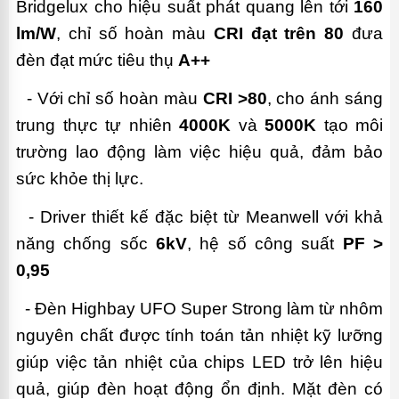
Bridgelux cho hiệu suất phát quang lên tới
160
lm/W
, chỉ số hoàn màu
CRI đạt trên 80
đưa
đèn đạt mức tiêu thụ
A++
- Với chỉ số hoàn màu
CRI >80
,
cho ánh sáng
trung thực tự nhiên
4000K
và
5000K
tạo môi
trường lao động làm việc hiệu quả, đảm bảo
sức khỏe thị lực.
- Driver thiết kế đặc biệt từ Meanwell với khả
năng chống sốc
6kV
, hệ số công suất
PF >
0,95
- Đèn Highbay UFO Super Strong làm từ nhôm
nguyên chất được tính toán tản nhiệt kỹ lưỡng
giúp việc tản nhiệt của chips LED trở lên hiệu
quả, giúp đèn hoạt động ổn định. Mặt đèn có