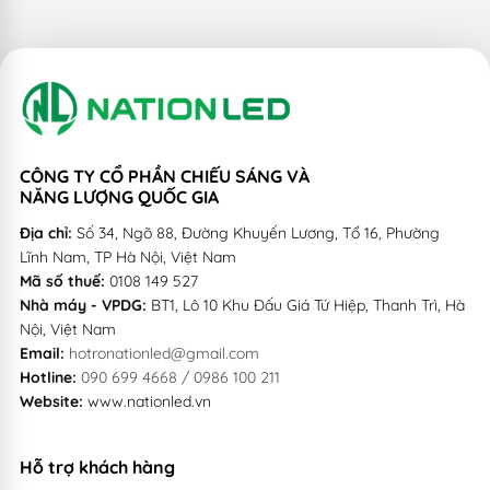
CÔNG TY CỔ PHẦN CHIẾU SÁNG VÀ
NĂNG LƯỢNG QUỐC GIA
Địa chỉ:
Số 34, Ngõ 88, Đường Khuyến Lương, Tổ 16, Phường
Lĩnh Nam, TP Hà Nội, Việt Nam
Mã số thuế:
0108 149 527
Nhà máy - VPDG:
BT1, Lô 10 Khu Đấu Giá Tứ Hiệp, Thanh Trì, Hà
Nội, Việt Nam
Email:
hotronationled@gmail.com
Hotline:
090 699 4668 / 0986 100 211
Website:
www.nationled.vn
Hỗ trợ khách hàng