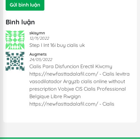
Gửi bình luận
Bình luận
skisymn
12/11/2022
Step I Int 16i buy cialis uk
Augmets
24/05/2022
Cialis Para Disfuncion Erectil Kivcmy
https://newfasttadalafil.com/ - Cialis levitra
vasodilatador Argyzb cialis online without
prescription Vobjxe CIS Cialis Professional
Belgique Libre Rwgign
https://newfasttadalafil.com/ - Cialis