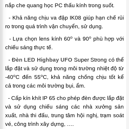
nắp che quang học PC thấu kính trong suốt
.
- Khả năng chịu va đập IK08 giúp hạn chế rủi
ro trong quá trình vận chuyển, sử dụng.
o
o
- Lựa chọn lens kính 60
và 90
phù hợp với
chiếu sáng thực tế
.
-
Đèn LED Highbay UFO
Super Strong có thể
lắp đặt và sử dụng
trong môi trường nhiệt độ từ
o
o
-40
C đến
55
C
,
khả năng chống chịu tốt kể
cả
trong các môi trường bụi, ẩm
.
-
Cấp kín khít IP 65 cho phép đèn được lắp đặt
và sử dụng chiếu sáng các nhà xưởng sản
xuất, nhà thi đấu, trung tâm hội nghị, trạm soát
vé, công trình xây dựng,
….