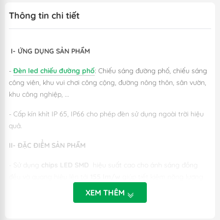
Thông tin chi tiết
I- ỨNG DỤNG SẢN PHẨM
-
Đèn led chiếu đường phố
: Chiếu sáng đường phố, chiếu sáng
công viên, khu vui chơi công cộng, đường nông thôn, sân vườn,
khu công nghiệp, ...
- Cấp kín khít IP 65, IP66 cho phép đèn sử dụng ngoài trời hiệu
quả.
II- ĐẶC ĐIỂM SẢN PHẨM
- Sử dụng
chips LED SMD
hiệu suất cao cho ánh sáng đồng
đều và quang hiệu lên tới
155 lm/w
giúp tiết kiệm năng lượng
tối đa cùng chỉ số hoàn màu
CRI 80
cho màu sắc ánh sáng
XEM THÊM
trung thực.