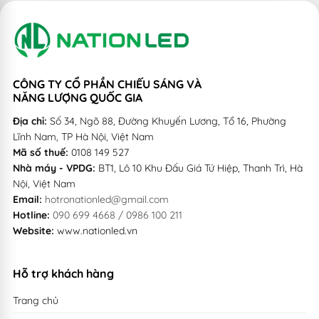
Công suất
(Power)
120W
Công suất bộ đổi nguồn
(Driver)
160W (Max180W)
ր >0,91
(Tổn hao năng lượng tr
Hiệu suất nguồn
(Driver Eff)
Driver<0,09)
CÔNG TY CỔ PHẦN CHIẾU SÁNG VÀ
NĂNG LƯỢNG QUỐC GIA
100-290V / 50-60Hz
Quá áp 320V (Uplo
Điện áp vào
(Voltage input)
Địa chỉ:
Số 34, Ngõ 88, Đường Khuyến Lương, Tổ 16, Phường
320V)
Lĩnh Nam, TP Hà Nội, Việt Nam
Cấp bảo vệ
(Level Protection)
Class 1
Mã số thuế:
0108 149 527
Nhà máy - VPDG:
BT1, Lô 10 Khu Đấu Giá Tứ Hiệp, Thanh Trì, Hà
>0,97 (Không nhấp nháy với Camera
Nội, Việt Nam
Hệ số công suất
(PF)
Flicker free)
Email:
hotronationled@gmail.com
Hotline:
090 699 4668 / 0986 100 211
Khả năng chống xung sét
(SPD)
40kV
Website:
www.nationled.vn
Điều chỉnh ánh sáng
(DIM)
5 Dim level (Liên hệ)
Hỗ trợ khách hàng
3000K (Vàng) / 4000K(Trung tính)
Màu sắc ánh sáng
(CCT)
6500K(Trắng)
Trang chủ