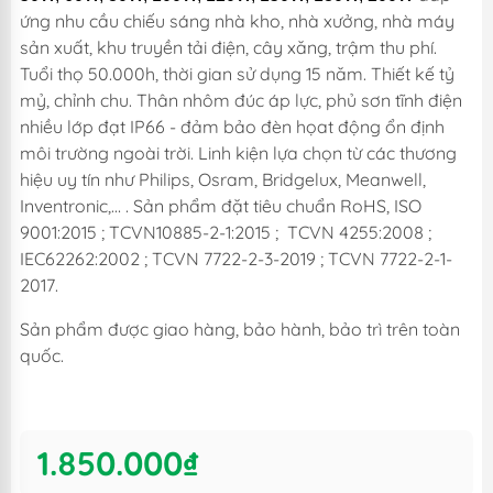
ứng nhu cầu chiếu sáng nhà kho, nhà xưởng, nhà máy
sản xuất, khu truyền tải điện, cây xăng, trậm thu phí.
Tuổi thọ 50.000h, thời gian sử dụng 15 năm. Thiết kế tỷ
mỷ, chỉnh chu. Thân nhôm đúc áp lực, phủ sơn tĩnh điện
nhiều lớp đạt IP66 - đảm bảo đèn họat động ổn định
môi trường ngoài trời. Linh kiện lựa chọn từ các thương
hiệu uy tín như Philips, Osram, Bridgelux, Meanwell,
Inventronic,… . Sản phẩm đặt tiêu chuẩn RoHS, ISO
9001:2015 ; TCVN10885-2-1:2015 ; TCVN 4255:2008 ;
IEC62262:2002 ; TCVN 7722-2-3-2019 ; TCVN 7722-2-1-
2017.
Sản phẩm được giao hàng, bảo hành, bảo trì trên toàn
quốc.
1.850.000₫