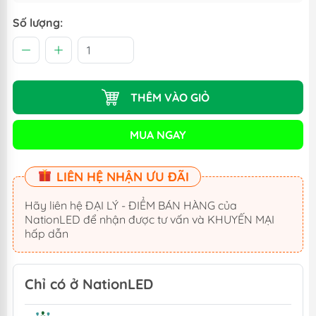
Số lượng:
THÊM VÀO GIỎ
MUA NGAY
LIÊN HỆ NHẬN ƯU ĐÃI
Hãy liên hệ ĐẠI LÝ - ĐIỂM BÁN HÀNG của
NationLED để nhận được tư vấn và KHUYẾN MẠI
hấp dẫn
Chỉ có ở NationLED