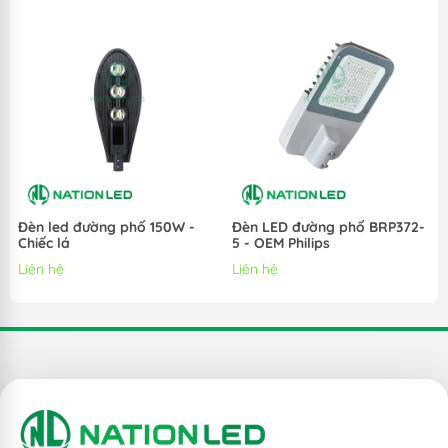
-
Đèn led nhà xưởng 40W
sử dụng thấu kính cường lực
giúp tăng khả năng chịu va đập, tăng khả năng chịu nhiệt.
- Thân nhôm đúc nguyên khối, cấp độ bảo vệ cao, đạt
IP66 - chống bụi hoàn toàn và chống được tia nước từ
mọi hướng, đảm bảo hoạt đồng ổn định và bển bỉ môi
trường ngoài trời.
Đèn led đường phố 150W -
Đèn LED đường phố BRP372-
Chiếc lá
5 - OEM Philips
- Đèn có nhiều màu sắc ánh sáng khác nhau: Từ màu
Liên hệ
Liên hệ
vàng (2700-3000K) tới màu trung tính (4000-5000K), màu
trắng (6000-6500K).
- Tuổi thọ đèn là 50.000h, thời gian sử dụng trung bình là
15 năm. Hạn chế chi phí bảo lắp đặt, bảo trì.