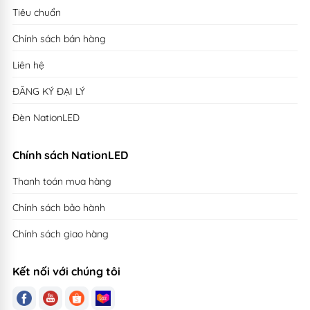
Tiêu chuẩn
Công suất
50W
mỗi Chip LED
Chính sách bán hàng
Hệ số công suất
>0.95
Liên hệ
Quang thông bộ
> 4 400 Lumen
ĐĂNG KÝ ĐẠI LÝ
đèn
Đèn NationLED
Chỉ số hoàn màu
>80
(CRI)
Chính sách NationLED
COB / LED SMD 3030,5050 by (Lumileds Philips
Chip LED
Thanh toán mua hàng
Cree / Bridgelux)
Công suất tiêu thụ
40W
Chính sách bảo hành
6000-6500K (Trắng)
Chính sách giao hàng
Nhiệt độ màu
4000-4500K (Trung tính)
Kết nối với chúng tôi
2700-3000K (Vàng)
Góc mở chùm