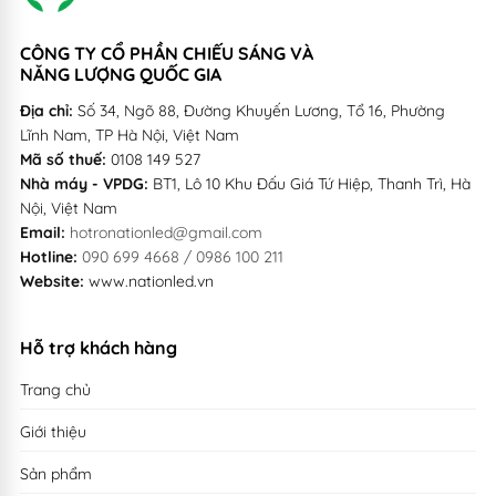
- Khả năng chống xung sét cao: 6kV / 10kV / 20kV / 40kV
CÔNG TY CỔ PHẦN CHIẾU SÁNG VÀ
giúp hạn chế sét lan truyền, an toàn với những tia sét
NĂNG LƯỢNG QUỐC GIA
Địa chỉ:
Số 34, Ngõ 88, Đường Khuyến Lương, Tổ 16, Phường
cường độ nhẹ.
Lĩnh Nam, TP Hà Nội, Việt Nam
II. ỨNG DỤNG
Mã số thuế:
0108 149 527
Nhà máy - VPDG:
BT1, Lô 10 Khu Đấu Giá Tứ Hiệp, Thanh Trì, Hà
Đèn Led nhà xưởng 40W
được ứng dụng rộng rãi:
Nội, Việt Nam
Email:
hotronationled@gmail.com
- Chiếu sáng các nhà máy sản xuất bao bì, hóa chất; khu
Hotline:
090 699 4668 / 0986 100 211
Website:
www.nationled.vn
vực yêu cầu chống cháy cao.
- Chiếu sáng trạm xăng, trạm thu phí, khu truyền tải điện,
Hỗ trợ khách hàng
chiếu sáng hầm lò....
Trang chủ
III. THÔNG SỐ
Giới thiệu
Mã sản phẩm
UFO-TK1-COB40
Sản phẩm
Điện áp đầu vào
AC 100 ~ 277 V upload 300V / 50 ~ 60 Hz