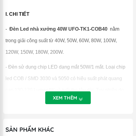
I. CHI TIẾT
-
Đèn Led nhà xưởng 40W UFO-TK1-COB40
nằm
trong giải công suất từ 40W, 50W, 60W, 80W, 100W,
120W, 150W, 180W, 200W.
- Đèn sử dụng chip LED dạng mắt 50W/1 mắt. Loại chip
led COB / SMD 3030 và 5050 có hiệu suất phát quang
cao 130-170 Lumen/W và tuổi thọ lâu dài. Tuy nhiên do
XEM THÊM
sử dụng linh kiện có tính tăng điều chỉnh công suất chiếu
sáng nên đèn có thể sáng trong dải công suất từ 40W tới
50W.
SẢN PHẨM KHÁC