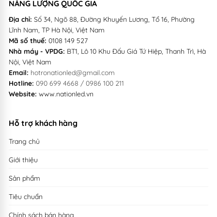
NĂNG LƯỢNG QUỐC GIA
Địa chỉ:
Số 34, Ngõ 88, Đường Khuyến Lương, Tổ 16, Phường
Lĩnh Nam, TP Hà Nội, Việt Nam
Mã số thuế:
0108 149 527
Nhà máy - VPDG:
BT1, Lô 10 Khu Đấu Giá Tứ Hiệp, Thanh Trì, Hà
Nội, Việt Nam
Email:
hotronationled@gmail.com
Hotline:
090 699 4668 / 0986 100 211
Website:
www.nationled.vn
Hỗ trợ khách hàng
Trang chủ
Giới thiệu
Sản phẩm
Tiêu chuẩn
Chính sách bán hàng