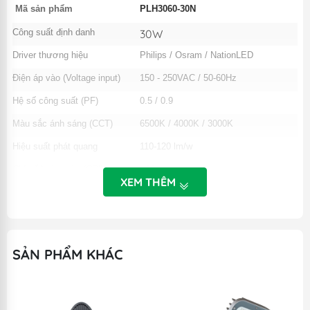
Mã sản phẩm
PLH3060-30N
Công suất định danh
30W
Driver thương hiệu
Philips / Osram / NationLED
Điện áp vào (Voltage input)
150 - 250VAC / 50-60Hz
Hệ số công suất (PF)
0.5 / 0.9
Màu sắc ánh sáng (CCT)
6500K / 4000K / 3000K
Hiệu suất phát quang
110-120 lm/w
Chỉ số hoàn màu (CRI)
>80
XEM THÊM
Góc mở chùm sáng
105 độ
Thời gian khởi động
< 0,65 giây (s)
Nhiệt độ môi trường làm việc
-20 ~ +55 độ C
SẢN PHẨM KHÁC
Cấp kín khít
IP44
Khung nhôm sơn tĩnh điện, có khuyết
Vật liệu khung đèn
4 góc tạo cửa sập.