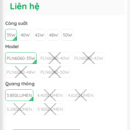
Liên hệ
Công suất
35W
40W
42W
48W
50W
Model
PLN6060-35W
PLN6060-40W
PLN6060-42W
PLN6060-48W
PLN6060-50W
Quang thông
3.850LUMEN
4.400LUMEN
4.620LUMEN
5.280LUMEN
5.900LUMEN