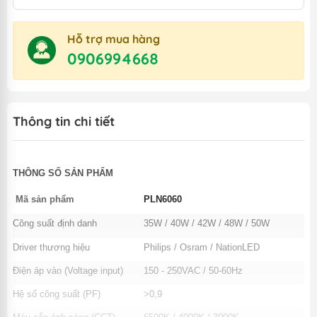
Hỗ trợ mua hàng
0906994668
Thông tin chi tiết
THÔNG SỐ SẢN PHẨM
Mã sản phẩm
PLN6060
Công suất định danh
35W / 40W / 42W / 48W / 50W
Driver thương hiệu
Philips / Osram / NationLED
Điện áp vào (Voltage input)
150 - 250VAC / 50-60Hz
Hệ số công suất (PF)
>0,9