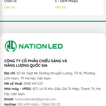
Chiếc lá
5 - OEM Philips
; TCVN4255:2008 ....
Liên hệ
Liên hệ
CÔNG TY CỔ PHẦN CHIẾU SÁNG VÀ
NĂNG LƯỢNG QUỐC GIA
Địa chỉ:
Số 34, Ngõ 88, Đường Khuyến Lương, Tổ 16, Phường
Lĩnh Nam, TP Hà Nội, Việt Nam
Mã số thuế:
0108 149 527
Nhà máy - VPDG:
BT1, Lô 10 Khu Đấu Giá Tứ Hiệp, Thanh Trì, Hà
Nội, Việt Nam
Email:
hotronationled@gmail.com
Hotline:
090 699 4668 / 0986 100 211