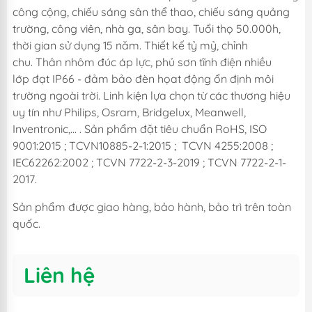
công cộng, chiếu sáng sân thể thao, chiếu sáng quảng
trường, công viên, nhà ga, sân bay. Tuổi thọ 50.000h,
thời gian sử dụng 15 năm. Thiết kế tỷ mỷ, chỉnh
chu. Thân nhôm đúc áp lực, phủ sơn tĩnh điện nhiều
lớp đạt IP66 - đảm bảo đèn họat động ổn định môi
trường ngoài trời. Linh kiện lựa chọn từ các thương hiệu
uy tín như Philips, Osram, Bridgelux, Meanwell,
Inventronic,… . Sản phẩm đặt tiêu chuẩn RoHS, ISO
9001:2015 ; TCVN10885-2-1:2015 ; TCVN 4255:2008 ;
IEC62262:2002 ; TCVN 7722-2-3-2019 ; TCVN 7722-2-1-
2017.
Sản phẩm được giao hàng, bảo hành, bảo trì trên toàn
quốc.
Liên hệ