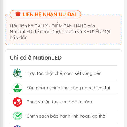
LIÊN HỆ NHẬN ƯU ĐÃI
Hãy liên hệ ĐẠI LÝ - ĐIỂM BÁN HÀNG của
NationLED để nhận được tư vấn và KHUYẾN MẠI
hấp dẫn
Chỉ có ở NationLED
Hợp tác chặt chẽ, cam kết vững bền
Sản phẩm chỉnh chu, công nghệ hiện đại
Phục vụ tận tụy, chu đáo từ tâm
Chính sách bảo hành linh hoạt, kịp thời