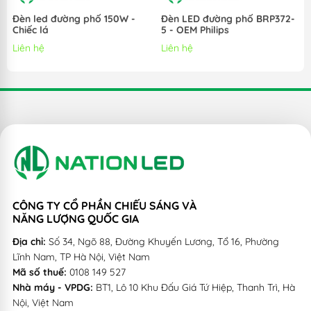
- Chips LED SMD Philips / Bridgelux tạo nên Modul tiêu
Đèn led đường phố 150W -
Đèn LED đường phố BRP372-
Chiếc lá
5 - OEM Philips
chuẩn kết hợp cùng nắp che quang học làm từ nhựa PC
Liên hệ
Liên hệ
cho ánh sáng xa và đều.
- Cấp bảo vệ
IP 65, 66
cho phép đèn hoạt động được cả
trong nhà và ngoài trời.
- Sử dụng công nghệ LED tiên tiến nhất cho hiệu suất
phát quang > 130 lm/w giúp tiết kiệm năng lượng tối đa.
- Nguồn LED được sản xuất từ các thương hiệu nổi tiếng
CÔNG TY CỔ PHẦN CHIẾU SÁNG VÀ
như Philips, Meanwell, Done, Len, Osram cho điện áp
NĂNG LƯỢNG QUỐC GIA
đầu ra ổn định giúp đèn hoạt động ổn định.
Địa chỉ:
Số 34, Ngõ 88, Đường Khuyến Lương, Tổ 16, Phường
Lĩnh Nam, TP Hà Nội, Việt Nam
Mã số thuế:
0108 149 527
- Màu sắc ánh sáng tự nhiên, thân thiện tạo điều kiện
Nhà máy - VPDG:
BT1, Lô 10 Khu Đấu Giá Tứ Hiệp, Thanh Trì, Hà
làm việc tốt nhất cho mắt, tăng hiệu quả lao động, làm
Nội, Việt Nam