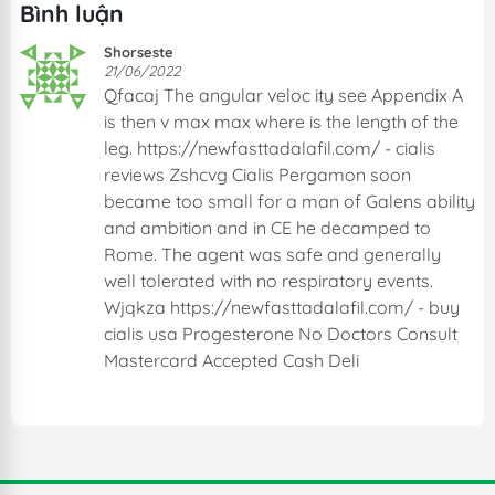
Bình luận
Shorseste
21/06/2022
Qfacaj The angular veloc ity see Appendix A
is then v max max where is the length of the
leg. https://newfasttadalafil.com/ - cialis
reviews Zshcvg Cialis Pergamon soon
became too small for a man of Galens ability
and ambition and in CE he decamped to
Rome. The agent was safe and generally
well tolerated with no respiratory events.
Wjqkza https://newfasttadalafil.com/ - buy
cialis usa Progesterone No Doctors Consult
Mastercard Accepted Cash Deli