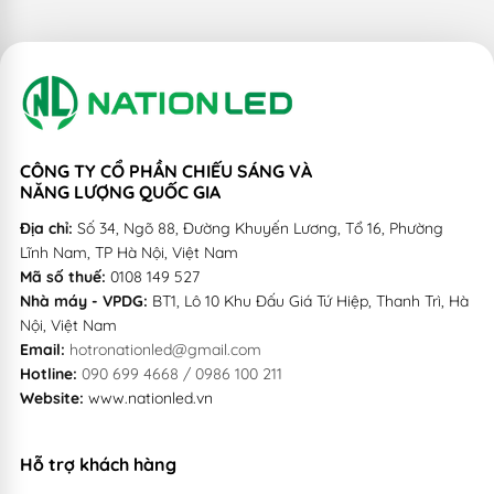
CÔNG TY CỔ PHẦN CHIẾU SÁNG VÀ
NĂNG LƯỢNG QUỐC GIA
Địa chỉ:
Số 34, Ngõ 88, Đường Khuyến Lương, Tổ 16, Phường
Lĩnh Nam, TP Hà Nội, Việt Nam
Mã số thuế:
0108 149 527
Nhà máy - VPDG:
BT1, Lô 10 Khu Đấu Giá Tứ Hiệp, Thanh Trì, Hà
Nội, Việt Nam
Email:
hotronationled@gmail.com
Hotline:
090 699 4668 / 0986 100 211
Website:
www.nationled.vn
Hỗ trợ khách hàng