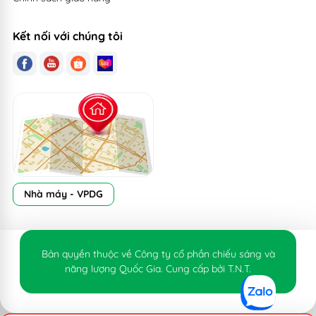
Kết nối với chúng tôi
Nhà máy - VPDG
Bản quyền thuộc về Công ty cổ phần chiếu sáng và
năng lượng Quốc Gia. Cung cấp bởi T.N.T.