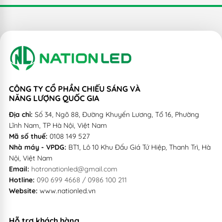
CÔNG TY CỔ PHẦN CHIẾU SÁNG VÀ
NĂNG LƯỢNG QUỐC GIA
Địa chỉ:
Số 34, Ngõ 88, Đường Khuyến Lương, Tổ 16, Phường
Lĩnh Nam, TP Hà Nội, Việt Nam
Mã số thuế:
0108 149 527
Nhà máy - VPDG:
BT1, Lô 10 Khu Đấu Giá Tứ Hiệp, Thanh Trì, Hà
Nội, Việt Nam
Email:
hotronationled@gmail.com
Hotline:
090 699 4668 / 0986 100 211
Website:
www.nationled.vn
Hỗ trợ khách hàng