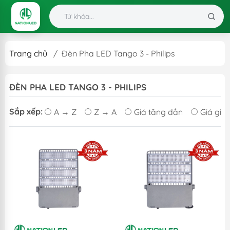
Trang chủ
/
Đèn Pha LED Tango 3 - Philips
ĐÈN PHA LED TANGO 3 - PHILIPS
Sắp xếp:
A → Z
Z → A
Giá tăng dần
Giá giả