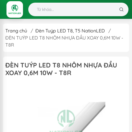
Trang chủ
/
Đèn Tuýp LED T8, T5 NationLED
/
ĐÈN TUÝP LED T8 NHÔM NHỰA ĐẦU XOAY 0,6M 10W -
T8R
ĐÈN TUÝP LED T8 NHÔM NHỰA ĐẦU
XOAY 0,6M 10W - T8R