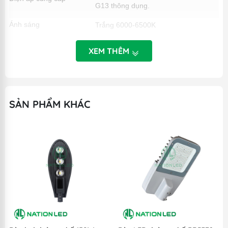
G13 thông dụng.
Ánh sáng
Trắng 6000-6500K
Hiệu suất phát quang
130 lm/W
XEM THÊM
Có cơ cấu xoay 180⁰ chỉnh hướng
Đầu đui
chiếu sáng
Chỉ số hoàn màu (CRI)
> 80
SẢN PHẨM KHÁC
Lens Góc chiếu ( Beam
140-150⁰
Angle)
Nhiệt độ hoạt động
-20 độ C đến 55 độ C ( -20 ~ +55 C)
(Working temperature)
Thân nhôm cao cấp A6030, mika
Vật liệu đèn (Material)
xuyên sáng chống lão hóa.
Φ
Kích thước đèn (Size)
L 600 *
26 mm