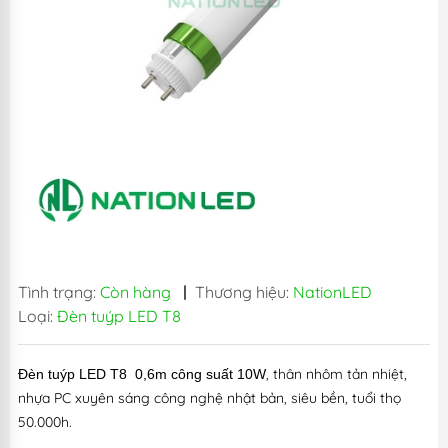
Tình trạng:
Còn hàng
|
Thương hiệu:
NationLED
Loại:
Đèn tuýp LED T8
, thân nhôm tản nhiệt,
Đèn tuýp LED T8 0,6m công suất 10W
nhựa PC xuyên sáng công nghệ nhật bản, siêu bền, tuổi thọ
50.000h.