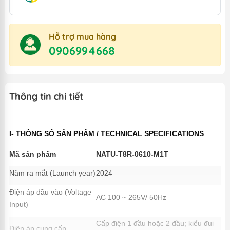
Hỗ trợ mua hàng
0906994668
Thông tin chi tiết
I- THÔNG SỐ SẢN PHẨM / TECHNICAL SPECIFICATIONS
Mã sản phẩm
NATU-T8R-0610-M1T
Năm ra mắt (Launch year)
2024
Điện áp đầu vào (Voltage
AC 100 ~ 265V/ 50Hz
Input)
Cấp điện 1 đầu hoặc 2 đầu; kiểu đui
Điện áp cung cấp