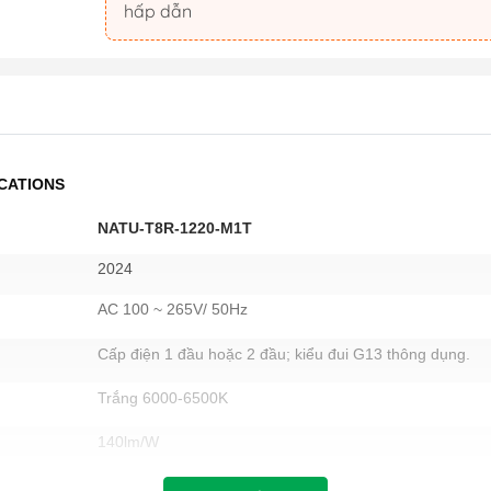
hấp dẫn
ICATIONS
NATU-T8R-1220-M1T
2024
AC 100 ~ 265V/ 50Hz
Cấp điện 1 đầu hoặc 2 đầu; kiểu đui G13 thông dụng.
Trắng 6000-6500K
140lm/W
Có cơ cấu xoay 180⁰ chỉnh hướng chiếu sáng