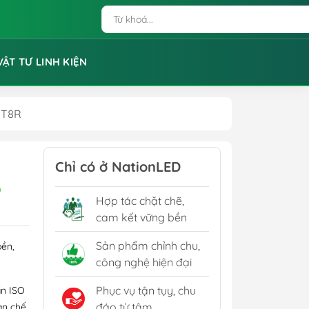
VẬT TƯ LINH KIỆN
 T8R
Chỉ có ở NationLED
D
Hợp tác chặt chẽ,
cam kết vững bền
Sản phẩm chỉnh chu,
bền,
công nghệ hiện đại
Phục vụ tận tụy, chu
ẩn ISO
đáo từ tâm
ạn chế