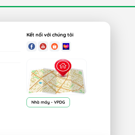
ống bụi, máng đèn chống ẩm, máng đèn chống nổ,
Kết nối với chúng tôi
Nhà máy - VPDG