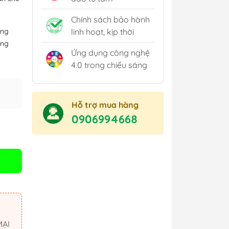
Chính sách bảo hành
áng
linh hoạt, kịp thời
ơng
Ứng dụng công nghệ
4.0 trong chiếu sáng
Hỗ trợ mua hàng
0906994668
MẠI