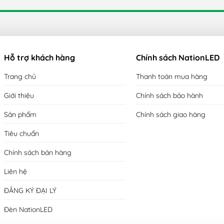
p linh loại hướng chiếu sáng.
được cho nhiều dạng máng đèn khác nhau: Máng đèn nổi, máng đèn ch
á,...
hiều trong đời sống, phục vụ chiếu sáng nhiều công trình khác nhau:
Hỗ trợ khách hàng
Chính sách NationLED
ng cư
Trang chủ
Thanh toán mua hàng
ếu sáng trường học, trung tâm thương mại, siêu thị,...
Giới thiệu
Chính sách bảo hành
Sản phẩm
Chính sách giao hàng
hà xưởng, chiếu sáng nhà kho, nhà ga,...
Tiêu chuẩn
Chính sách bán hàng
Liên hệ
ĐĂNG KÝ ĐẠI LÝ
Đèn NationLED