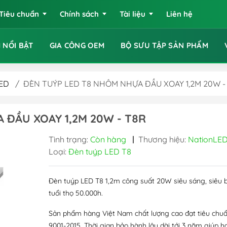
Tiêu chuẩn
Chính sách
Tài liệu
Liên hệ
 NỔI BẬT
GIA CÔNG OEM
BỘ SƯU TẬP SẢN PHẨM
LED
/
ĐÈN TUÝP LED T8 NHÔM NHỰA ĐẦU XOAY 1,2M 20W -
 ĐẦU XOAY 1,2M 20W - T8R
Tình trạng:
Còn hàng
|
Thương hiệu:
NationLE
Loại:
Đèn tuýp LED T8
Đèn tuýp LED T8 1,2m công suất 20W siêu sáng, siêu 
tuổi thọ 50.000h.
Sản phẩm hàng Việt Nam chất lượng cao đạt tiêu chu
9001-2015. Thời gian bảo hành lâu dài tới 3 năm giúp h