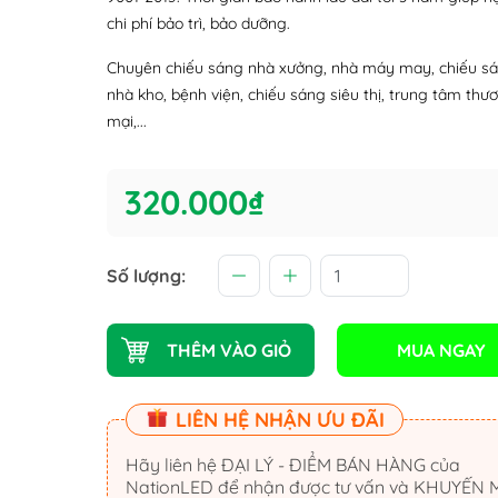
chi phí bảo trì, bảo dưỡng.
Chuyên chiếu sáng nhà xưởng, nhà máy may, chiếu s
nhà kho, bệnh viện, chiếu sáng siêu thị, trung tâm thư
mại,...
320.000₫
Số lượng:
THÊM VÀO GIỎ
MUA NGAY
LIÊN HỆ NHẬN ƯU ĐÃI
Hãy liên hệ ĐẠI LÝ - ĐIỂM BÁN HÀNG của
NationLED để nhận được tư vấn và KHUYẾN 