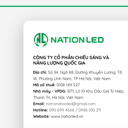
- Cơ cấu đui xoáy thông minh góc xoáy 180 độ giú
- Đèn tuýp LED T8 1,2m công suất 20W lắp đặt 
máng đèn có chóa phản quang, máng đèn xương c
- Đèn tuýp LED T8 1,2m công suất 20W ứng dụng n
+ Chiếu sáng dân dụng: Chiếu sáng nhà dân, chu
+ Chiếu sáng công trình: Chiếu sáng bệnh viện, chi
CÔNG TY CỔ PHẦN CHIẾU SÁNG VÀ
NĂNG LƯỢNG QUỐC GIA
+ Chiếu sáng công nghiệp: Chiếu sáng nhà máy, n
Địa chỉ:
Số 34, Ngõ 88, Đường Khuyến Lương, Tổ
16, Phường Lĩnh Nam, TP Hà Nội, Việt Nam
Mã số thuế:
0108 149 527
Nhà máy - VPDG:
BT1, Lô 10 Khu Đấu Giá Tứ Hiệp,
Thanh Trì, Hà Nội, Việt Nam
Email:
hotronationled@gmail.com
Hotline:
090 699 4668 / 0986 100 211
Website:
www.nationled.vn