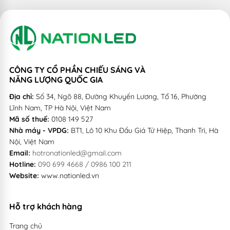
CÔNG TY CỔ PHẦN CHIẾU SÁNG VÀ
NĂNG LƯỢNG QUỐC GIA
Địa chỉ:
Số 34, Ngõ 88, Đường Khuyến Lương, Tổ 16, Phường
Lĩnh Nam, TP Hà Nội, Việt Nam
Mã số thuế:
0108 149 527
Nhà máy - VPDG:
BT1, Lô 10 Khu Đấu Giá Tứ Hiệp, Thanh Trì, Hà
Nội, Việt Nam
Email:
hotronationled@gmail.com
Hotline:
090 699 4668 / 0986 100 211
Website:
www.nationled.vn
Hỗ trợ khách hàng
Trang chủ