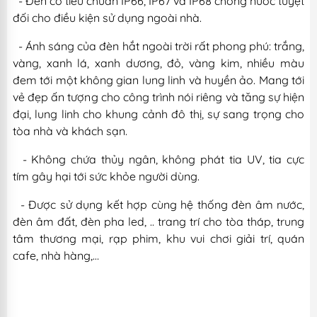
- Đèn có tiêu chuẩn IP66, IP67 và IP68 chống nước tuyệt
đối cho điều kiện sử dụng ngoài nhà.
- Ánh sáng của đèn hắt ngoài trời rất phong phú: trắng,
vàng, xanh lá, xanh dương, đỏ, vàng kim, nhiều màu
đem tới một không gian lung linh và huyền ảo. Mang tới
vẻ đẹp ấn tượng cho công trình nói riêng và tăng sự hiện
đại, lung linh cho khung cảnh đô thị, sự sang trọng cho
tòa nhà và khách sạn.
- Không chứa thủy ngân, không phát tia UV, tia cực
tím gây hại tới sức khỏe người dùng.
- Được sử dụng kết hợp cùng hệ thống đèn âm nước,
đèn âm đất, đèn pha led, .. trang trí cho tòa tháp, trung
tâm thương mại, rạp phim, khu vui chơi giải trí, quán
cafe, nhà hàng,…