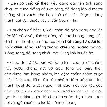
- Đèn có thiết kế theo kiểu dáng dài nên ánh sáng
chiếu ra cũng thẳng đều và rộng, dễ dàng lắp được tại
những vị trí vách, khe hẹp nhờ có thiết kế gọn dạng
thanh dài kích thước tiêu chuẩn 50cm - 1m.
- Hai chân đế bắt vít, kiểu chân đế gập xoay góc lên
đến 180 độ vì vậy tính cơ động rất cao, hướng sáng điều
chỉnh linh hoạt khả năng tùy biến
hắt sáng từ dưới lên
hoặc
chiếu sáng hướng xuống,
chiếu rọi ngang
tạo các
luồng sáng, dải sáng nhiều màu lung linh huyền ảo.
-
Chóa đèn được bảo vệ bằng kính cường lực chống
trầy xước, chống nứt vỡ giúp tăng độ bền, thân
đèn được làm bằng nhôm, lớp đệm chống thấm được
thiết kế ở các điểm lắp ráp nhằm đảm bảo đèn led
thanh hoạt động tốt ngoài trời. Các mặt tiếp xúc của
đèn được chèn gioăng cao su và sử dụng các vít lục giác
tạo độ kín khít tuyệt đối cho đèn ngăn chặn hoàn toàn
bụi và ngăn nước áp lực lớn từ mọi hướng.