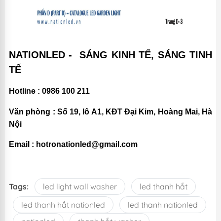
NATIONLED - SÁNG KINH TẾ, SÁNG TINH
TẾ
Hotline : 0986 100 211
Văn phòng : Số 19, lô A1, KĐT Đại Kim, Hoàng Mai, Hà
Nội
Email : hotronationled@gmail.com
Tags:
led light wall washer
led thanh hắt
led thanh hắt nationled
led thanh nationled