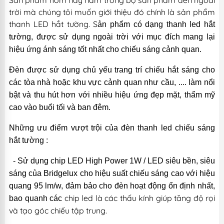
Sản phẩm hôm nay nằm trong bộ sản phẩm đèn ngoài
trời mà chúng tôi muốn giới thiệu đó chính là sản phẩm
thanh LED hắt tường. S
ản phẩm có dạng thanh led hắt
tường, được sử dụng ngoài trời với mục đích mang lại
hiệu ứng ánh sáng tốt nhất cho chiếu sáng cảnh quan.
Đèn được sử dụng chủ yếu trang trí chiếu hắt sáng cho
các tòa nhà hoặc khu vực cảnh quan như cầu, .... làm nổi
bật và thu hút hơn với nhiều hiệu ứng đẹp mặt, thẩm mỹ
cao vào buổi tối và ban đêm.
Những ưu điểm vượt trội của đèn thanh led chiếu sáng
hắt tường :
- Sử dụng chip LED High Power 1W / LED siêu bền, siêu
sáng của Bridgelux cho hiệu suất chiếu sáng cao với hiệu
quang 95 lm/w, đảm bảo cho đèn hoạt động ổn định nhất,
chip led là các thấu kính giúp tăng độ rọi
bao quanh các
và tạo góc chiếu tập trung.