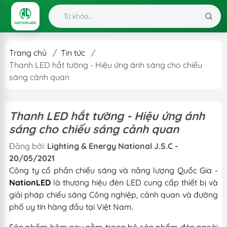
Trang chủ
/
Tin tức
/
Thanh LED hắt tường - Hiệu ứng ánh sáng cho chiếu
sáng cảnh quan
Thanh LED hắt tường - Hiệu ứng ánh
sáng cho chiếu sáng cảnh quan
Đăng bởi:
Lighting & Energy National J.S.C -
20/05/2021
Công ty cổ phần chiếu sáng và năng lượng Quốc Gia -
NationLED
là thương hiệu đèn LED cung cấp thiết bị và
giải pháp chiếu sáng Công nghiệp, cảnh quan và đường
phố uy tín hàng đầu tại Việt Nam.