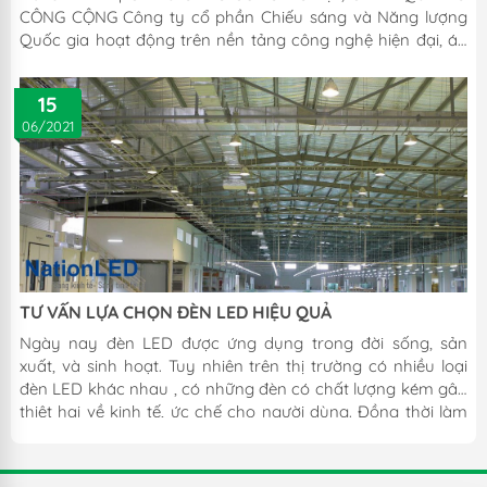
CÔNG CỘNG Công ty cổ phần Chiếu sáng và Năng lượng
Quốc gia hoạt động trên nền tảng công nghệ hiện đại, áp
dụng đồng bộ trong vận hành quản trị cũng như hoạt
động sản xuất, kinh doanh. Với đội ngũ nhân sự chuyên
15
nghiệp, các kỹ sư có trình độ, chuyên môn kỹ thuật cao,
06/2021
đáp ứng các tiêu chuẩn khắt khe nhất trong ngành công
nghiệp chiếu sáng LED và tiết kiệm năng lượng. Với thương
hiệu NationLED, chuyên nhập khẩu, sản xuất, cung cấp
thiết bị chiếu sáng LED...
TƯ VẤN LỰA CHỌN ĐÈN LED HIỆU QUẢ
Ngày nay đèn LED được ứng dụng trong đời sống, sản
xuất, và sinh hoạt. Tuy nhiên trên thị trường có nhiều loại
đèn LED khác nhau , có những đèn có chất lượng kém gây
thiệt hại về kinh tế, ức chế cho người dùng. Đồng thời làm
mất đi uy tín của những nhà sản xuất, kinh doanh đèn led
chính trực.