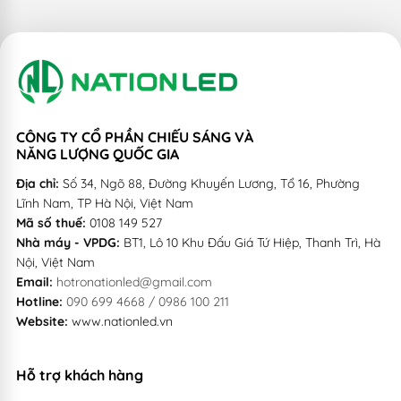
CÔNG TY CỔ PHẦN CHIẾU SÁNG VÀ
NĂNG LƯỢNG QUỐC GIA
Địa chỉ:
Số 34, Ngõ 88, Đường Khuyến Lương, Tổ 16, Phường
Lĩnh Nam, TP Hà Nội, Việt Nam
Mã số thuế:
0108 149 527
Nhà máy - VPDG:
BT1, Lô 10 Khu Đấu Giá Tứ Hiệp, Thanh Trì, Hà
Nội, Việt Nam
Email:
hotronationled@gmail.com
Hotline:
090 699 4668 / 0986 100 211
Website:
www.nationled.vn
Hỗ trợ khách hàng