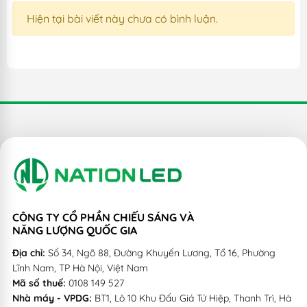
Hiện tại bài viết này chưa có bình luận.
CÔNG TY CỔ PHẦN CHIẾU SÁNG VÀ
NĂNG LƯỢNG QUỐC GIA
Địa chỉ:
Số 34, Ngõ 88, Đường Khuyến Lương, Tổ 16, Phường
Lĩnh Nam, TP Hà Nội, Việt Nam
Mã số thuế:
0108 149 527
Nhà máy - VPDG:
BT1, Lô 10 Khu Đấu Giá Tứ Hiệp, Thanh Trì, Hà