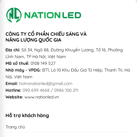
CÔNG TY CỔ PHẦN CHIẾU SÁNG VÀ
NĂNG LƯỢNG QUỐC GIA
Địa chỉ:
Số 34, Ngõ 88, Đường Khuyến Lương, Tổ 16, Phường
Lĩnh Nam, TP Hà Nội, Việt Nam
Mã số thuế:
0108 149 527
Nhà máy - VPDG:
BT1, Lô 10 Khu Đấu Giá Tứ Hiệp, Thanh Trì, Hà
Nội, Việt Nam
Email:
hotronationled@gmail.com
Hotline:
090 699 4668 / 0986 100 211
Website:
www.nationled.vn
Hỗ trợ khách hàng
Trang chủ