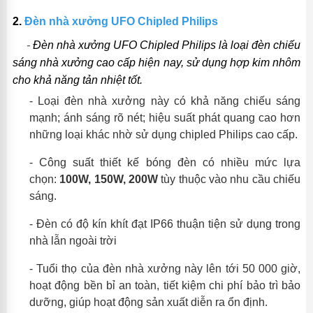
2.
Đèn nhà xưởng
UFO Chipled Philips
-
Đèn nhà
xưởng UFO Chipled Philips
là loại đèn chiếu
sáng nhà xưởng cao
cấp
hiện nay, sử
dụng hợp kim nhôm
cho khả năng tản nhiệt tốt
.
-
Loại đèn nhà xưởng này có khả năng chiếu sáng
mạnh; ánh sáng rõ nét; hiệu suất phát quang cao hơn
những loại khác nhờ sử dụng chipled Philips cao cấp.
-
Công suất thiết kế bóng đèn có nhiều mức lựa
chọn:
10
0W,
15
0W,
2
00W
tùy thuộc vào nhu cầu chiếu
sáng.
-
Đèn có độ kín khít đạt IP66 thuận tiện sử dụng trong
nhà lẫn ngoài trời
-
Tuổi thọ của đèn nhà xưởng này lên tới 50 000 giờ,
hoạt động bền bỉ an toàn, tiết kiệm chi phí bảo trì bảo
dưỡng, giúp hoạt động sản xuất diễn ra ổn định.