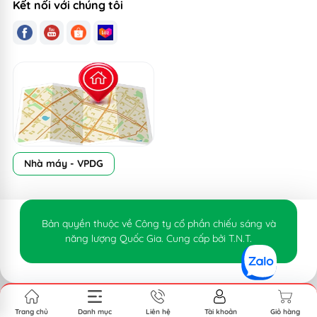
Kết nối với chúng tôi
Nhà máy - VPDG
Bản quyền thuộc về Công ty cổ phần chiếu sáng và
năng lượng Quốc Gia. Cung cấp bởi T.N.T.
Trang chủ
Danh mục
Liên hệ
Tài khoản
Giỏ hàng